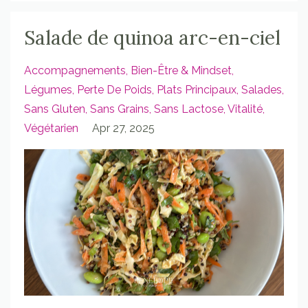
Salade de quinoa arc-en-ciel
Accompagnements
Bien-Être & Mindset
Légumes
Perte De Poids
Plats Principaux
Salades
Sans Gluten
Sans Grains
Sans Lactose
Vitalité
Végétarien
Apr 27, 2025