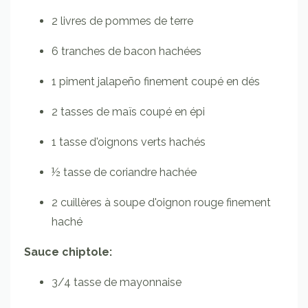
2
livres de
pommes de terre
6
tranches
de bacon
hachées
1
piment jalapeño
finement coupé en dés
2
tasses
de maïs
coupé en épi
1
tasse
d'oignons verts hachés
½
tasse
de coriandre hachée
2
cuillères à soupe
d'oignon rouge finement
haché
Sauce chiptole:
3/4
tasse de mayonnaise