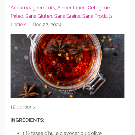
Accompagnements
Alimentation
Cétogène
Paleo
Sans Gluten
Sans Grains
Sans Produits
Laitiers
Dec 22, 2024
12 portions
INGRÉDIENTS:
1 ½
tasse
d'huile d'avocat ou d'olive