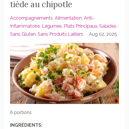
tiède au chipotle
Accompagnements
Alimentation
Anti-
Inflammatoire
Légumes
Plats Principaux
Salades
Sans Gluten
Sans Produits Laitiers
Aug 02, 2025
6 portions
INGRÉDIENTS: