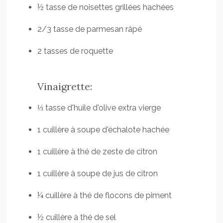
½
tasse de
noisettes grillées hachées
2/3
tasse
de parmesan râpé
2
tasses
de roquette
Vinaigrette:
⅓
tasse d'huile d'olive extra vierge
1 cuillère à soupe d'échalote hachée
1
cuillère à thé
de zeste de citron
1
cuillère à soupe
de jus de citron
¼
cuillère à thé
de flocons de piment
½
cuillère à thé
de sel