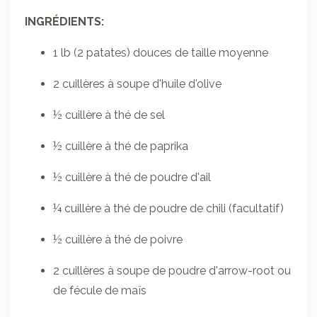
INGRÉDIENTS:
1
lb
(
2 patates) douces de taille moyenne
2
cuillères à soupe
d'huile d'olive
½
cuillère à thé
de sel
½
cuillère à thé
de paprika
½
cuillère à thé
de poudre d'ail
¼
cuillère à thé
de poudre de chili
(facultatif)
½
cuillère à thé
de poivre
2
cuillères à soupe
de poudre d'arrow-root
ou
de fécule de maïs