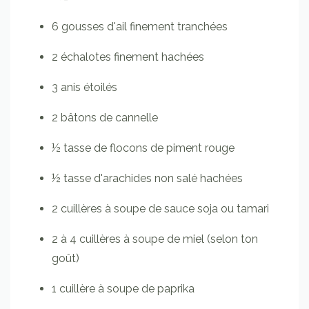
6
gousses
d'ail
finement tranchées
2
échalotes
finement hachées
3
anis étoilés
2
bâtons de cannelle
½
tasse
de flocons de piment rouge
½
tasse
d'arachides non salé hachées
2
cuillères à soupe
de sauce soja ou tamari
2 à 4
cuillères à soupe
de miel (selon ton
goût)
1
cuillère à soupe
de paprika