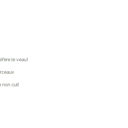
éfère le veau)
orceaux
e non cuit