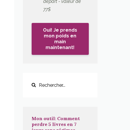
départ - valeur de
77$
Oui! Je prends
mon poids en
main
maintenant!
Mon outil: Comment
perdre 5 livres en 7
jours sans régimes