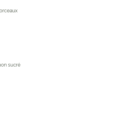
morceaux
 non sucré