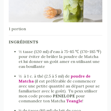
1 portion
INGRÉDIENTS
½ tasse (120 ml) d'eau à 75-85 ℃ (170-185 ℉)
pour éviter de brûler la poudre de Matcha
et lui donner un goût amer en utilisant une
eau bouillante
½ à 1 c. à thé (2.5 à 5 ml) de
poudre de
Matcha
(il est préférable de commencer
avec une petite quantité au départ pour se
familiariser avec le goût). Tu peux utiliser
mon code promo
PENELOPE
pour
commander ton Matcha
Teangle
!
⅓ de tasse (80 ml) de lait de coco