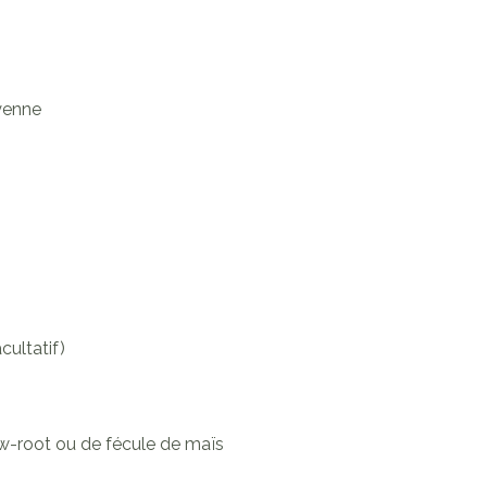
yenne
cultatif)
w-root
ou de fécule de maïs