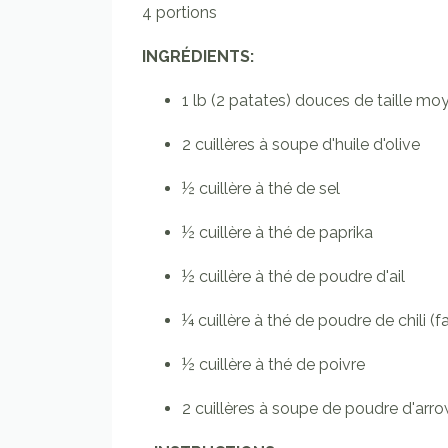
4 portions
INGRÉDIENTS:
1
lb
(
2 patates) douces de taille mo
2
cuillères à soupe
d'huile d'olive
½
cuillère à thé
de sel
½
cuillère à thé
de paprika
½
cuillère à thé
de poudre d'ail
¼
cuillère à thé
de poudre de chili
(fa
½
cuillère à thé
de poivre
2
cuillères à soupe
de poudre d'arro