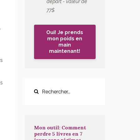
départ - valeur de
77$
e
Oui! Je prends
mon poids en
main
maintenant!
rs
us
Mon outil: Comment
perdre 5 livres en 7
jours sans régimes