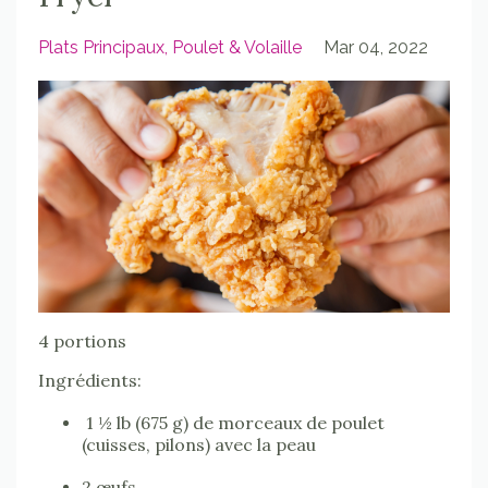
Plats Principaux
Poulet & Volaille
Mar 04, 2022
4 portions
Ingrédients:
1 ½ lb (675 g) de morceaux de poulet
(cuisses, pilons) avec la peau
2 œufs