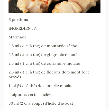
6 portions
INGRÉDIENTS:
Marinade :
2,5 ml (½ c. à thé) de moutarde sèche
2,5 ml (½ c. à thé) de gingembre moulu
2,5 ml (½ c. à thé) de coriandre moulue
2,5 ml (½ c. à thé) de flocons de piment fort
broyés
1 ml (¼ c. à thé) de cannelle moulue
3 oignons verts, hachés
30 ml (2 c. à soupe) d’huile d’avocat