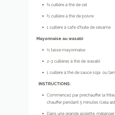
¼
cuillère à thé
de sel
½
cuillère à thé
de poivre
1
cuillère à café
d'huile de sésame
Mayonnaise au wasabi
⅓
tasse mayonnaise
2-3
cuillères
à thé de wasabi
1
cuillère à thé
de sauce soja
ou tam
INSTRUCTIONS:
Commencez par préchauffer la friteus
chauffer pendant 5 minutes (cela aide
Dans une grande assiette, mélanger