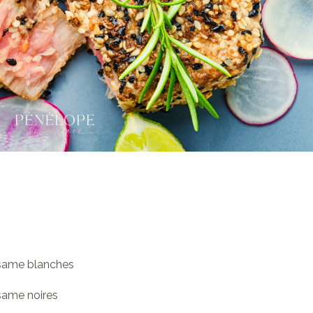
ésame blanches
same noires