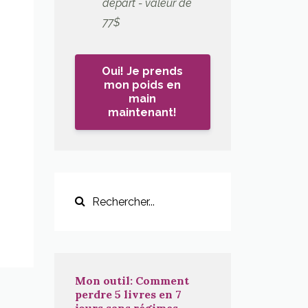
départ - valeur de
77$
Oui! Je prends
mon poids en
main
maintenant!
Mon outil: Comment
perdre 5 livres en 7
jours sans régimes