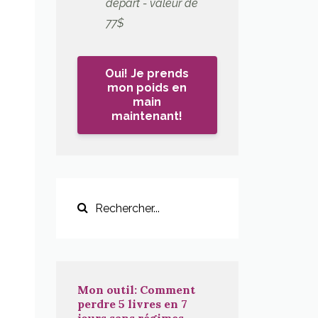
départ - valeur de
77$
Oui! Je prends
mon poids en
main
maintenant!
Mon outil: Comment
perdre 5 livres en 7
jours sans régimes