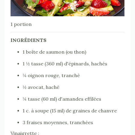
1 portion
INGRÉDIENTS
1 boîte de saumon (ou thon)
1 ½ tasse (360 ml) d'épinards, hachés
¼ oignon rouge, tranché
½ avocat, haché
¼ tasse (60 ml) d'amandes effilées
1 c. à soupe (15 ml) de graines de chanvre
3 fraises moyennes, tranchées
Vinaigrette :