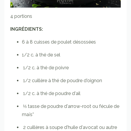
4 portions
INGRÉDIENTS:
6
à 8
cuisses de poulet désossées
1/2 c. à thé
de sel
1/2
c. à thé
de poivre
1/2
cuillère à thé
de poudre d'oignon
1/2
c. à thé
de poudre d'ail
⅓
tasse
de poudre d'arrow-root ou fécule de
maïs*
2
cuillères à soupe
d'huile d'avocat ou autre