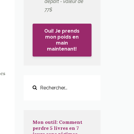
départ - valeur de
77$
Oui! Je prends
mon poids en
main
maintenant!
les
Mon outil: Comment
perdre 5 livres en 7
jours sans régimes